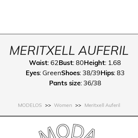
MERITXELL AUFERIL
Waist
: 62
Bust
: 80
Height
: 1.68
Eyes
: Green
Shoes
: 38/39
Hips
: 83
Pants size
: 36/38
MODELOS
>>
Women
>>
Meritxell Auferil