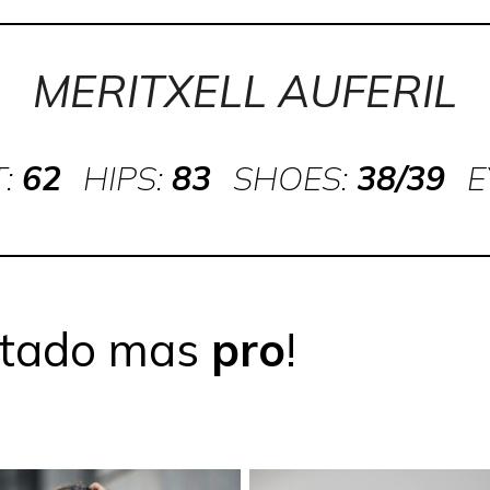
MERITXELL AUFERIL
T:
62
HIPS:
83
SHOES:
38/39
E
estado mas
pro
!