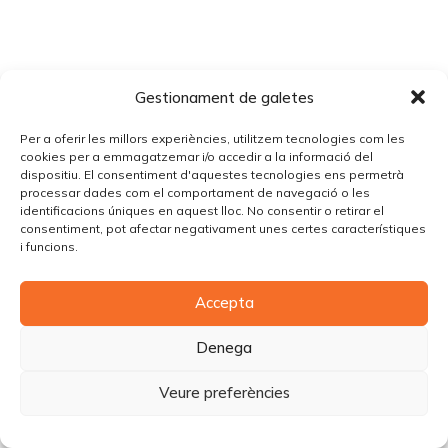
Gestionament de galetes
Per a oferir les millors experiències, utilitzem tecnologies com les
cookies per a emmagatzemar i/o accedir a la informació del
dispositiu. El consentiment d'aquestes tecnologies ens permetrà
processar dades com el comportament de navegació o les
identificacions úniques en aquest lloc. No consentir o retirar el
consentiment, pot afectar negativament unes certes característiques
i funcions.
Accepta
Denega
Veure preferències