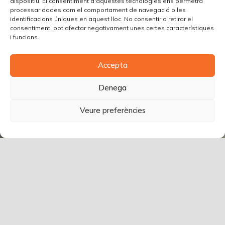
dispositiu. El consentiment d'aquestes tecnologies ens permetrà
processar dades com el comportament de navegació o les
identificacions úniques en aquest lloc. No consentir o retirar el
consentiment, pot afectar negativament unes certes característiques
i funcions.
Accepta
Denega
Veure preferències