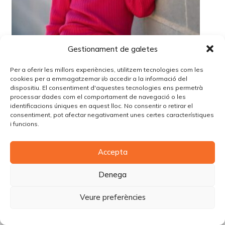
Gestionament de galetes
Per a oferir les millors experiències, utilitzem tecnologies com les
cookies per a emmagatzemar i/o accedir a la informació del
dispositiu. El consentiment d'aquestes tecnologies ens permetrà
processar dades com el comportament de navegació o les
identificacions úniques en aquest lloc. No consentir o retirar el
consentiment, pot afectar negativament unes certes característiques
i funcions.
© Copyright Piùbella Models Agency
2026
Accepta
Designed By
Creative Corner Agency
Política de privacitat
|
Política de cookies
|
Avís legal
Denega
Carrer Tomàs Carreras Artau, nº 9 baixos, 17003, Girona
Veure preferències