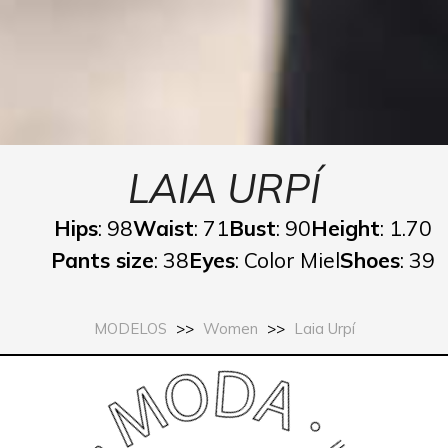
LAIA URPÍ
Hips
: 98
Waist
: 71
Bust
: 90
Height
: 1.70
Pants size
: 38
Eyes
: Color Miel
Shoes
: 39
MODELOS
>>
Women
>>
Laia Urpí