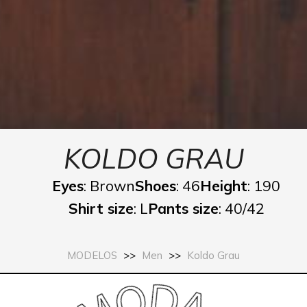
KOLDO GRAU
Eyes
: Brown
Shoes
: 46
Height
: 190
Shirt size
: L
Pants size
: 40/42
MODELOS
>>
Men
>>
Koldo Grau