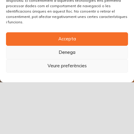
dispositiu. El consentiment d'aquestes tecnologies ens permetrà
processar dades com el comportament de navegació o les
identificacions úniques en aquest lloc. No consentir o retirar el
consentiment, pot afectar negativament unes certes característiques
i funcions.
Accepta
Denega
Veure preferències