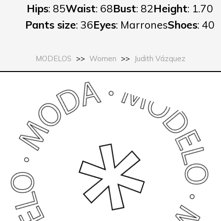
Hips
: 85
Waist
: 68
Bust
: 82
Height
: 1.70
Pants size
: 36
Eyes
: Marrones
Shoes
: 40
MODELOS
>>
Women
>>
Judith Vázquez