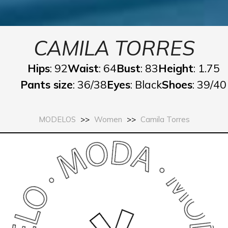
CAMILA TORRES
Hips
: 92
Waist
: 64
Bust
: 83
Height
: 1.75
Pants size
: 36/38
Eyes
: Black
Shoes
: 39/40
MODELOS
>>
Women
>>
Camila Torres