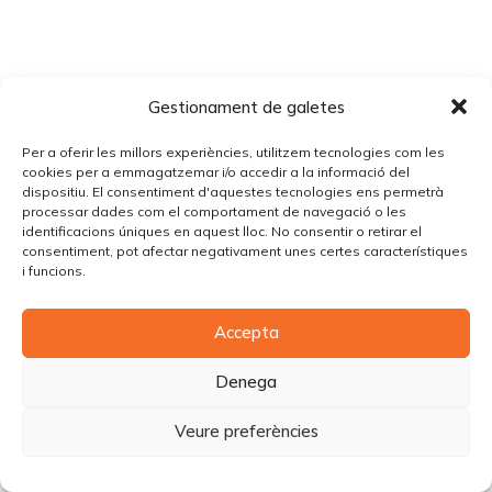
Gestionament de galetes
Per a oferir les millors experiències, utilitzem tecnologies com les
cookies per a emmagatzemar i/o accedir a la informació del
dispositiu. El consentiment d'aquestes tecnologies ens permetrà
processar dades com el comportament de navegació o les
identificacions úniques en aquest lloc. No consentir o retirar el
consentiment, pot afectar negativament unes certes característiques
i funcions.
Accepta
Denega
Veure preferències