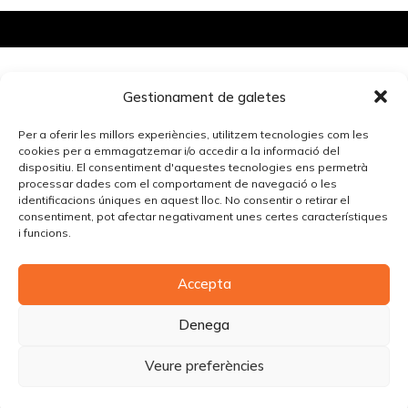
Gestionament de galetes
Per a oferir les millors experiències, utilitzem tecnologies com les
Entrada anterior
Entrada siguiente
cookies per a emmagatzemar i/o accedir a la informació del
dispositiu. El consentiment d'aquestes tecnologies ens permetrà
processar dades com el comportament de navegació o les
identificacions úniques en aquest lloc. No consentir o retirar el
consentiment, pot afectar negativament unes certes característiques
i funcions.
Accepta
© Copyright Piùbella Models Agency
2026
Designed By
Creative Corner Agency
Denega
Política de privacitat
|
Política de cookies
|
Avís legal
Veure preferències
Carrer Tomàs Carreras Artau, nº 9 baixos, 17003, Girona