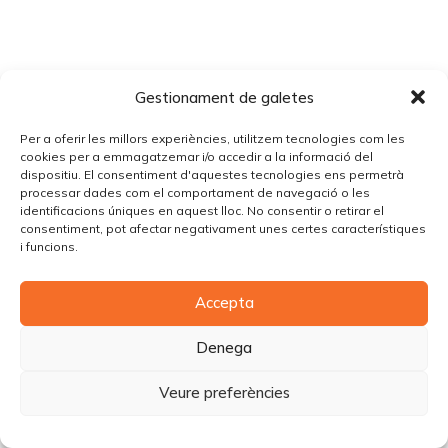
Gestionament de galetes
Per a oferir les millors experiències, utilitzem tecnologies com les
cookies per a emmagatzemar i/o accedir a la informació del
dispositiu. El consentiment d'aquestes tecnologies ens permetrà
processar dades com el comportament de navegació o les
identificacions úniques en aquest lloc. No consentir o retirar el
consentiment, pot afectar negativament unes certes característiques
i funcions.
Accepta
Denega
Veure preferències