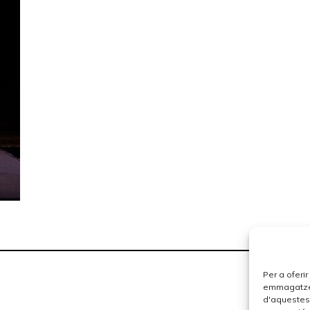
Per a oferi
emmagatzema
d'aquestes