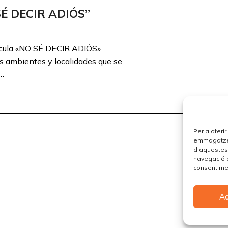
É DECIR ADIÓS”
elícula «NO SÉ DECIR ADIÓS»
os ambientes y localidades que se
s…
Per a oferi
emmagatzema
d'aquestes
navegació o
consentimen
A