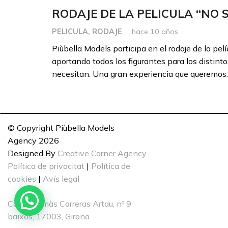
RODAJE DE LA PELICULA “NO S
PELICULA
,
RODAJE
hace 10 años
Piùbella Models participa en el rodaje de la p
aportando todos los figurantes para los distint
necesitan. Una gran experiencia que queremo
© Copyright Piùbella Models
Agency
2026
Designed By
Creative Corner Agency
Política de privacitat
|
Política de
cookies
|
Avís legal
Carrer Tomàs Carreras Artau, nº 9
baixos, 17003, Girona