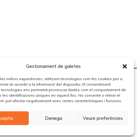
Gestionament de galetes
r les millors experiències, utilitzem tecnologies com les cookies per a
r i/o accedir a la informació del dispositiu. El consentiment
 tecnologies ens permetrà processar dades com el comportament de
 les identificacions úniques en aquest lloc. No consentir o retirar el
t, pot afectar negativament unes certes característiques i funcions.
ccepta
Denega
Veure preferències