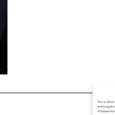
Per a oferi
emmagatzema
d'aquestes