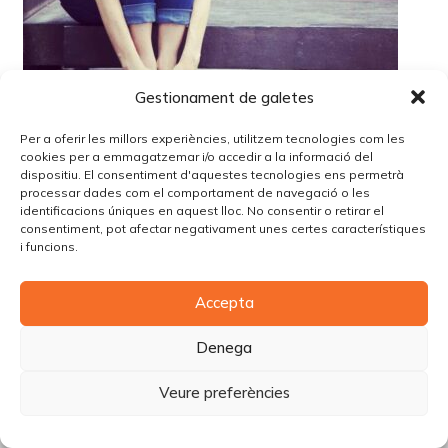
Gestionament de galetes
Per a oferir les millors experiències, utilitzem tecnologies com les
cookies per a emmagatzemar i/o accedir a la informació del
dispositiu. El consentiment d'aquestes tecnologies ens permetrà
© Copyright Piùbella Models Agency
2026
processar dades com el comportament de navegació o les
identificacions úniques en aquest lloc. No consentir o retirar el
Designed By
Creative Corner Agency
consentiment, pot afectar negativament unes certes característiques
Política de privacitat
|
Política de cookies
|
Avís legal
i funcions.
Carrer Tomàs Carreras Artau, nº 9 baixos, 17003, Girona
Accepta
Denega
Veure preferències