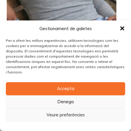
Gestionament de galetes
Per a oferir les millors experiències, utilitzem tecnologies com les
cookies per a emmagatzemar i/o accedir a la informació del
dispositiu. El consentiment d'aquestes tecnologies ens permetrà
processar dades com el comportament de navegació o les
identificacions úniques en aquest lloc. No consentir o retirar el
consentiment, pot afectar negativament unes certes característiques
i funcions.
© Copyright Piùbella Models Agency
2026
Accepta
Designed By
Creative Corner Agency
Política de privacitat
|
Política de cookies
|
Avís legal
Denega
Carrer Tomàs Carreras Artau, nº 9 baixos, 17003, Girona
Veure preferències