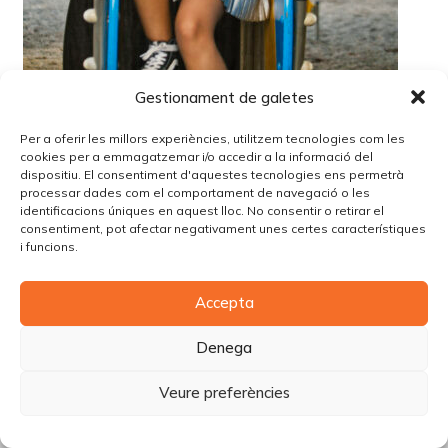
Gestionament de galetes
Per a oferir les millors experiències, utilitzem tecnologies com les
cookies per a emmagatzemar i/o accedir a la informació del
dispositiu. El consentiment d'aquestes tecnologies ens permetrà
processar dades com el comportament de navegació o les
identificacions úniques en aquest lloc. No consentir o retirar el
consentiment, pot afectar negativament unes certes característiques
i funcions.
© Copyright Piùbella Models Agency
2026
Accepta
Designed By
Creative Corner Agency
Política de privacitat
|
Política de cookies
|
Avís legal
Denega
Carrer Tomàs Carreras Artau, nº 9 baixos, 17003, Girona
Veure preferències