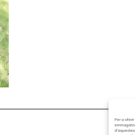
Per a oferi
emmagatzema
d'aquestes