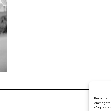
Per a oferi
emmagatzema
d'aquestes