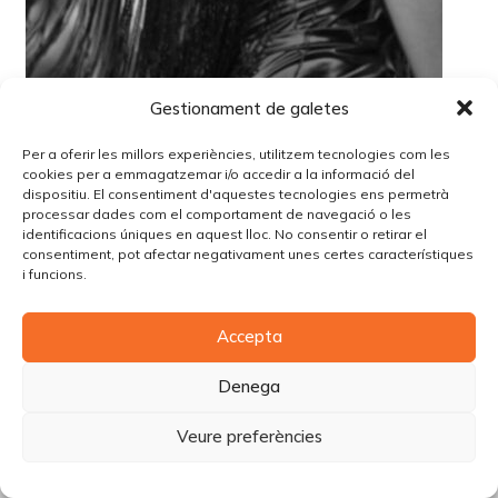
Gestionament de galetes
Per a oferir les millors experiències, utilitzem tecnologies com les
cookies per a emmagatzemar i/o accedir a la informació del
dispositiu. El consentiment d'aquestes tecnologies ens permetrà
processar dades com el comportament de navegació o les
identificacions úniques en aquest lloc. No consentir o retirar el
consentiment, pot afectar negativament unes certes característiques
i funcions.
© Copyright Piùbella Models Agency
2026
Accepta
Designed By
Creative Corner Agency
Política de privacitat
|
Política de cookies
|
Avís legal
Denega
Carrer Tomàs Carreras Artau, nº 9 baixos, 17003, Girona
Veure preferències