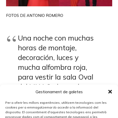
FOTOS DE ANTONIO ROMERO
Una noche con muchas
horas de montaje,
decoración, luces y
mucha alfombra roja,
para vestir la sala Oval
del MNAC, de mucho
Gestionament de galetes
glamour, celebridades,
Per a oferir les millors experiències, utilitzem tecnologies com les
gastronomía, música y
cookies per a emmagatzemar i/o accedir a la informació del
dispositiu. El consentiment d'aquestes tecnologies ens permetrà
sobretodo solidaridad.
processar dades com el comportament de navegació o les