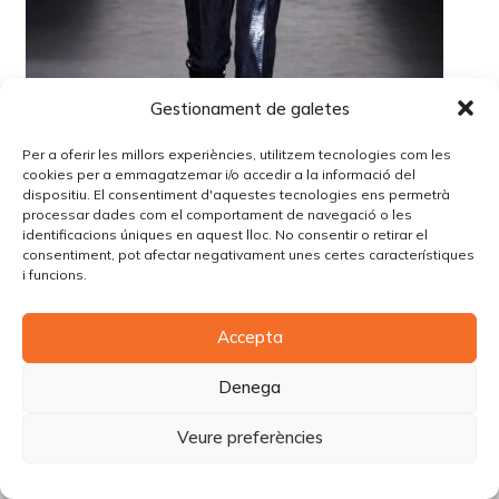
Gestionament de galetes
Per a oferir les millors experiències, utilitzem tecnologies com les
cookies per a emmagatzemar i/o accedir a la informació del
dispositiu. El consentiment d'aquestes tecnologies ens permetrà
processar dades com el comportament de navegació o les
identificacions úniques en aquest lloc. No consentir o retirar el
consentiment, pot afectar negativament unes certes característiques
i funcions.
© Copyright Piùbella Models Agency
2026
Accepta
Designed By
Creative Corner Agency
Política de privacitat
|
Política de cookies
|
Avís legal
Denega
Carrer Tomàs Carreras Artau, nº 9 baixos, 17003, Girona
Veure preferències