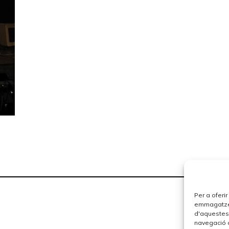
Per a oferi
emmagatzema
d'aquestes
navegació o