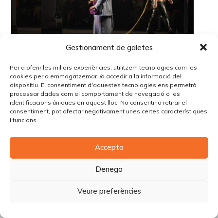
Gestionament de galetes
Per a oferir les millors experiències, utilitzem tecnologies com les
cookies per a emmagatzemar i/o accedir a la informació del
dispositiu. El consentiment d'aquestes tecnologies ens permetrà
processar dades com el comportament de navegació o les
identificacions úniques en aquest lloc. No consentir o retirar el
consentiment, pot afectar negativament unes certes característiques
i funcions.
© Copyright Piùbella Models Agency
2026
Accepta
Designed By
Creative Corner Agency
Política de privacitat
|
Política de cookies
|
Avís legal
Denega
Carrer Tomàs Carreras Artau, nº 9 baixos, 17003, Girona
Veure preferències