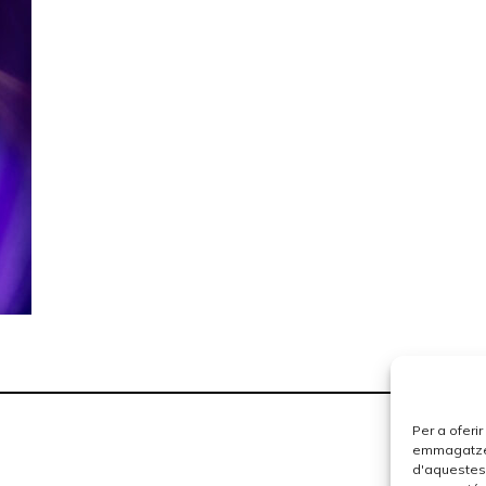
Per a oferi
emmagatzema
d'aquestes