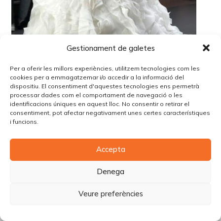
Gestionament de galetes
Per a oferir les millors experiències, utilitzem tecnologies com les
cookies per a emmagatzemar i/o accedir a la informació del
dispositiu. El consentiment d'aquestes tecnologies ens permetrà
processar dades com el comportament de navegació o les
identificacions úniques en aquest lloc. No consentir o retirar el
© Copyright Piùbella Models Agency
2026
consentiment, pot afectar negativament unes certes característiques
i funcions.
Designed By
Creative Corner Agency
Política de privacitat
|
Política de cookies
|
Avís legal
Accepta
Carrer Tomàs Carreras Artau, nº 9 baixos, 17003, Girona
Denega
Veure preferències