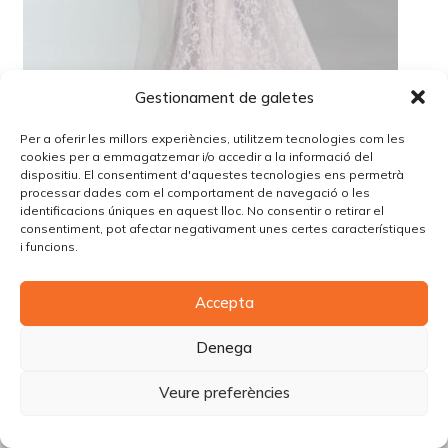
Gestionament de galetes
Per a oferir les millors experiències, utilitzem tecnologies com les
cookies per a emmagatzemar i/o accedir a la informació del
dispositiu. El consentiment d'aquestes tecnologies ens permetrà
processar dades com el comportament de navegació o les
identificacions úniques en aquest lloc. No consentir o retirar el
consentiment, pot afectar negativament unes certes característiques
© Copyright Piùbella Models Agency
2026
i funcions.
Designed By
Creative Corner Agency
Política de privacitat
|
Política de cookies
|
Avís legal
Accepta
Carrer Tomàs Carreras Artau, nº 9 baixos, 17003, Girona
Denega
Veure preferències