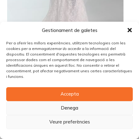
Gestionament de galetes
Per a oferir les millors experiències, utilitzem tecnologies com les
cookies per a emmagatzemar i/o accedir a la informació del
dispositiu. El consentiment d'aquestes tecnologies ens permetrà
processar dades com el comportament de navegació o les
identificacions úniques en aquest lloc. No consentir o retirar el
consentiment, pot afectar negativament unes certes característiques
© Copyright Piùbella Models Agency
2026
i funcions.
Designed By
Creative Corner Agency
Política de privacitat
|
Política de cookies
|
Avís legal
Accepta
Carrer Tomàs Carreras Artau, nº 9 baixos, 17003, Girona
Denega
Veure preferències