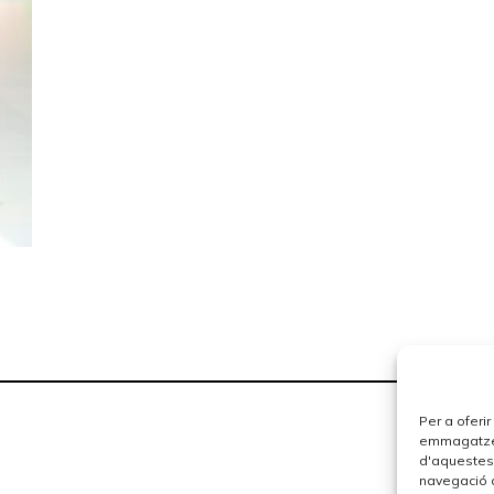
Per a oferi
emmagatzema
d'aquestes
navegació o