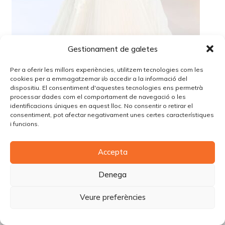
Gestionament de galetes
Per a oferir les millors experiències, utilitzem tecnologies com les
cookies per a emmagatzemar i/o accedir a la informació del
dispositiu. El consentiment d'aquestes tecnologies ens permetrà
processar dades com el comportament de navegació o les
identificacions úniques en aquest lloc. No consentir o retirar el
consentiment, pot afectar negativament unes certes característiques
i funcions.
© Copyright Piùbella Models Agency
2026
Accepta
Designed By
Creative Corner Agency
Política de privacitat
|
Política de cookies
|
Avís legal
Denega
Carrer Tomàs Carreras Artau, nº 9 baixos, 17003, Girona
Veure preferències