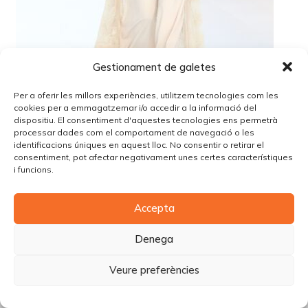
Gestionament de galetes
Per a oferir les millors experiències, utilitzem tecnologies com les
cookies per a emmagatzemar i/o accedir a la informació del
dispositiu. El consentiment d'aquestes tecnologies ens permetrà
processar dades com el comportament de navegació o les
identificacions úniques en aquest lloc. No consentir o retirar el
consentiment, pot afectar negativament unes certes característiques
i funcions.
© Copyright Piùbella Models Agency
2026
Designed By
Creative Corner Agency
Accepta
Política de privacitat
|
Política de cookies
|
Avís legal
Carrer Tomàs Carreras Artau, nº 9 baixos, 17003, Girona
Denega
Veure preferències