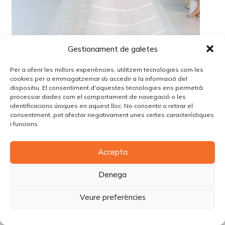
Gestionament de galetes
Per a oferir les millors experiències, utilitzem tecnologies com les
cookies per a emmagatzemar i/o accedir a la informació del
dispositiu. El consentiment d'aquestes tecnologies ens permetrà
processar dades com el comportament de navegació o les
identificacions úniques en aquest lloc. No consentir o retirar el
consentiment, pot afectar negativament unes certes característiques
i funcions.
© Copyright Piùbella Models Agency
2026
Designed By
Creative Corner Agency
Accepta
Política de privacitat
|
Política de cookies
|
Avís legal
Denega
Carrer Tomàs Carreras Artau, nº 9 baixos, 17003, Girona
Veure preferències