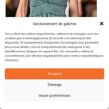
Gestionament de galetes
Per a oferir les millors experiències, utilitzem tecnologies com les
cookies per a emmagatzemar i/o accedir a la informació del
dispositiu. El consentiment d'aquestes tecnologies ens permetrà
processar dades com el comportament de navegació o les
identificacions úniques en aquest lloc. No consentir o retirar el
consentiment, pot afectar negativament unes certes característiques
i funcions.
© Copyright Piùbella Models Agency
2026
Accepta
Designed By
Creative Corner Agency
Política de privacitat
|
Política de cookies
|
Avís legal
Denega
Carrer Tomàs Carreras Artau, nº 9 baixos, 17003, Girona
Veure preferències