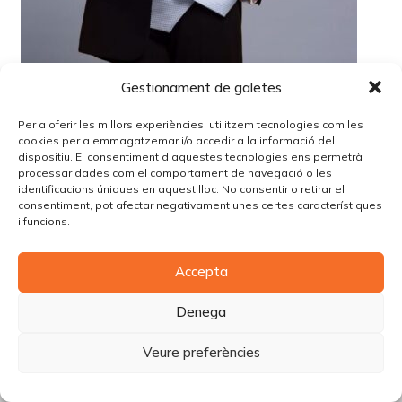
Gestionament de galetes
Per a oferir les millors experiències, utilitzem tecnologies com les
cookies per a emmagatzemar i/o accedir a la informació del
dispositiu. El consentiment d'aquestes tecnologies ens permetrà
processar dades com el comportament de navegació o les
identificacions úniques en aquest lloc. No consentir o retirar el
consentiment, pot afectar negativament unes certes característiques
i funcions.
© Copyright Piùbella Models Agency
2026
Accepta
Designed By
Creative Corner Agency
Política de privacitat
|
Política de cookies
|
Avís legal
Denega
Carrer Tomàs Carreras Artau, nº 9 baixos, 17003, Girona
Veure preferències