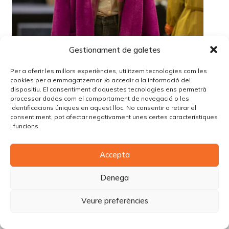
Gestionament de galetes
Per a oferir les millors experiències, utilitzem tecnologies com les
cookies per a emmagatzemar i/o accedir a la informació del
dispositiu. El consentiment d'aquestes tecnologies ens permetrà
processar dades com el comportament de navegació o les
identificacions úniques en aquest lloc. No consentir o retirar el
consentiment, pot afectar negativament unes certes característiques
i funcions.
© Copyright Piùbella Models Agency
2026
Accepta
Designed By
Creative Corner Agency
Política de privacitat
|
Política de cookies
|
Avís legal
Denega
Carrer Tomàs Carreras Artau, nº 9 baixos, 17003, Girona
Veure preferències