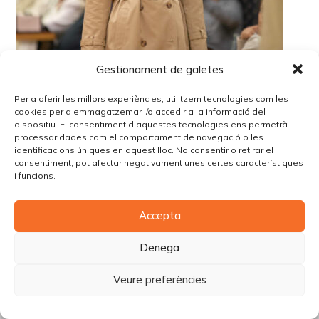
Gestionament de galetes
Per a oferir les millors experiències, utilitzem tecnologies com les
cookies per a emmagatzemar i/o accedir a la informació del
dispositiu. El consentiment d'aquestes tecnologies ens permetrà
processar dades com el comportament de navegació o les
identificacions úniques en aquest lloc. No consentir o retirar el
consentiment, pot afectar negativament unes certes característiques
i funcions.
© Copyright Piùbella Models Agency
2026
Accepta
Designed By
Creative Corner Agency
Política de privacitat
|
Política de cookies
|
Avís legal
Denega
Carrer Tomàs Carreras Artau, nº 9 baixos, 17003, Girona
Veure preferències