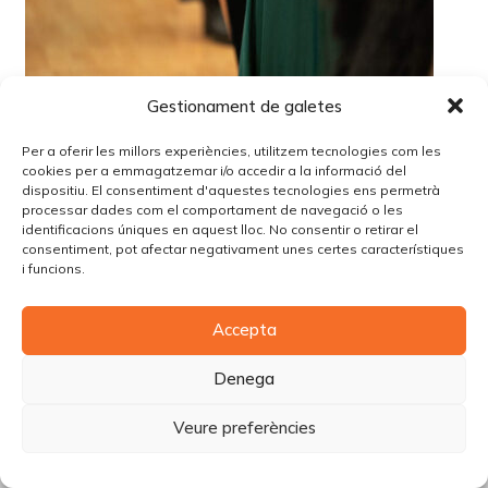
Gestionament de galetes
Per a oferir les millors experiències, utilitzem tecnologies com les
cookies per a emmagatzemar i/o accedir a la informació del
dispositiu. El consentiment d'aquestes tecnologies ens permetrà
processar dades com el comportament de navegació o les
identificacions úniques en aquest lloc. No consentir o retirar el
consentiment, pot afectar negativament unes certes característiques
i funcions.
© Copyright Piùbella Models Agency
2026
Accepta
Designed By
Creative Corner Agency
Política de privacitat
|
Política de cookies
|
Avís legal
Denega
Carrer Tomàs Carreras Artau, nº 9 baixos, 17003, Girona
Veure preferències