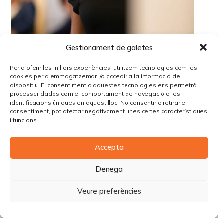
Gestionament de galetes
Per a oferir les millors experiències, utilitzem tecnologies com les
cookies per a emmagatzemar i/o accedir a la informació del
dispositiu. El consentiment d'aquestes tecnologies ens permetrà
processar dades com el comportament de navegació o les
identificacions úniques en aquest lloc. No consentir o retirar el
consentiment, pot afectar negativament unes certes característiques
i funcions.
© Copyright Piùbella Models Agency
2026
Accepta
Designed By
Creative Corner Agency
Política de privacitat
|
Política de cookies
|
Avís legal
Denega
Carrer Tomàs Carreras Artau, nº 9 baixos, 17003, Girona
Veure preferències