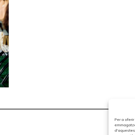
Per a oferi
emmagatzema
d'aquestes