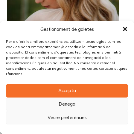
Gestionament de galetes
Per a oferir les millors experiències, utilitzem tecnologies com les
cookies per a emmagatzemar i/o accedir a la informació del
dispositiu. El consentiment d'aquestes tecnologies ens permetrà
processar dades com el comportament de navegació o les
identificacions úniques en aquest lloc. No consentir o retirar el
consentiment, pot afectar negativament unes certes característiques
i funcions.
© Copyright Piùbella Models Agency
2026
Accepta
Designed By
Creative Corner Agency
Política de privacitat
|
Política de cookies
|
Avís legal
Denega
Carrer Tomàs Carreras Artau, nº 9 baixos, 17003, Girona
Veure preferències