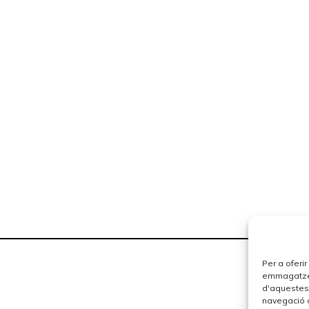
Per a oferi
emmagatzema
d'aquestes
navegació o