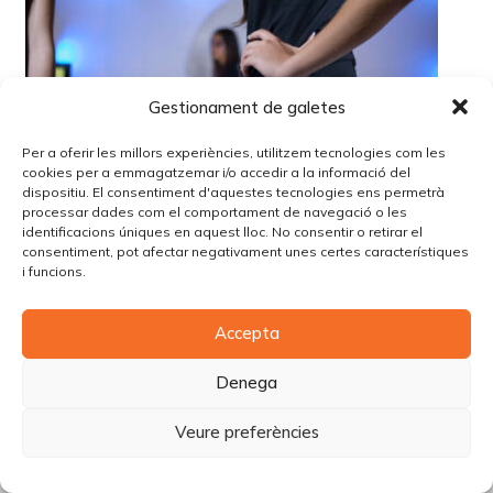
Gestionament de galetes
Per a oferir les millors experiències, utilitzem tecnologies com les
cookies per a emmagatzemar i/o accedir a la informació del
dispositiu. El consentiment d'aquestes tecnologies ens permetrà
processar dades com el comportament de navegació o les
identificacions úniques en aquest lloc. No consentir o retirar el
consentiment, pot afectar negativament unes certes característiques
i funcions.
© Copyright Piùbella Models Agency
2026
Accepta
Designed By
Creative Corner Agency
Política de privacitat
|
Política de cookies
|
Avís legal
Denega
Carrer Tomàs Carreras Artau, nº 9 baixos, 17003, Girona
Veure preferències