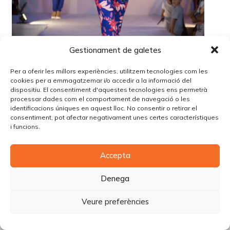
Gestionament de galetes
Per a oferir les millors experiències, utilitzem tecnologies com les
cookies per a emmagatzemar i/o accedir a la informació del
dispositiu. El consentiment d'aquestes tecnologies ens permetrà
processar dades com el comportament de navegació o les
identificacions úniques en aquest lloc. No consentir o retirar el
consentiment, pot afectar negativament unes certes característiques
i funcions.
© Copyright Piùbella Models Agency
2026
Accepta
Designed By
Creative Corner Agency
Política de privacitat
|
Política de cookies
|
Avís legal
Denega
Carrer Tomàs Carreras Artau, nº 9 baixos, 17003, Girona
Veure preferències