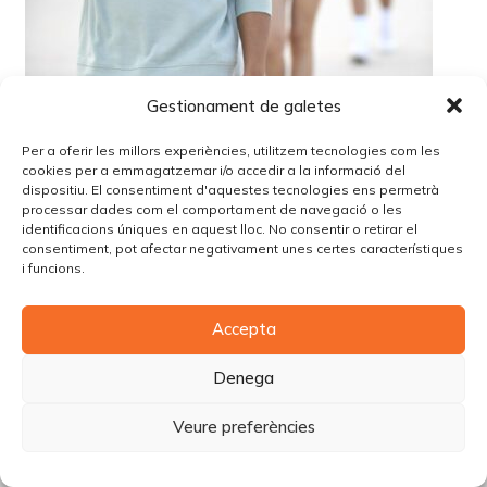
Gestionament de galetes
Per a oferir les millors experiències, utilitzem tecnologies com les
cookies per a emmagatzemar i/o accedir a la informació del
dispositiu. El consentiment d'aquestes tecnologies ens permetrà
processar dades com el comportament de navegació o les
identificacions úniques en aquest lloc. No consentir o retirar el
consentiment, pot afectar negativament unes certes característiques
i funcions.
© Copyright Piùbella Models Agency
2026
Accepta
Designed By
Creative Corner Agency
Política de privacitat
|
Política de cookies
|
Avís legal
Denega
Carrer Tomàs Carreras Artau, nº 9 baixos, 17003, Girona
Veure preferències