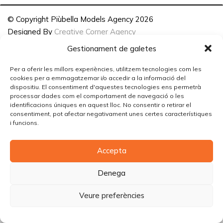
© Copyright Piùbella Models Agency
2026
Designed By
Creative Corner Agency
Política de privacitat
|
Política de cookies
|
Avís legal
Gestionament de galetes
Carrer Tomàs Carreras Artau, nº 9 baixos, 17003, Girona
Per a oferir les millors experiències, utilitzem tecnologies com les
cookies per a emmagatzemar i/o accedir a la informació del
dispositiu. El consentiment d'aquestes tecnologies ens permetrà
processar dades com el comportament de navegació o les
identificacions úniques en aquest lloc. No consentir o retirar el
consentiment, pot afectar negativament unes certes característiques
i funcions.
Accepta
Denega
Veure preferències