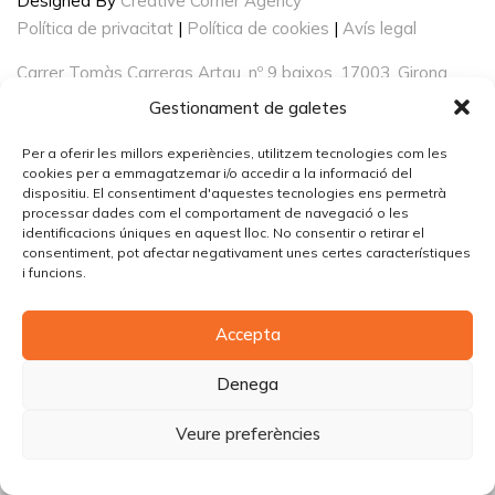
Designed By
Creative Corner Agency
Política de privacitat
|
Política de cookies
|
Avís legal
Carrer Tomàs Carreras Artau, nº 9 baixos, 17003, Girona
Gestionament de galetes
Per a oferir les millors experiències, utilitzem tecnologies com les
cookies per a emmagatzemar i/o accedir a la informació del
dispositiu. El consentiment d'aquestes tecnologies ens permetrà
processar dades com el comportament de navegació o les
identificacions úniques en aquest lloc. No consentir o retirar el
consentiment, pot afectar negativament unes certes característiques
i funcions.
Accepta
Denega
Veure preferències