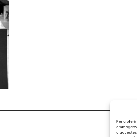
Per a oferi
emmagatzema
d'aquestes