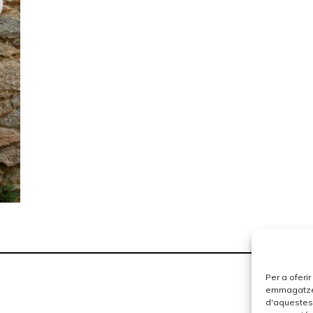
Per a oferi
emmagatzema
d'aquestes