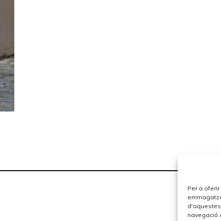
Per a oferi
emmagatzema
d'aquestes
navegació o