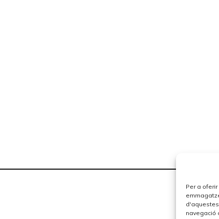
Per a oferi
emmagatzema
d'aquestes
navegació o